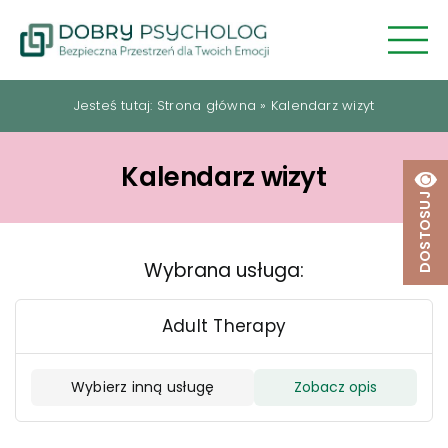
Przejdź
do
zawartości
Jesteś tutaj:
Strona główna
»
Kalendarz wizyt
Kalendarz wizyt
DOSTOSUJ
Wybrana usługa:
Adult Therapy
Wybierz inną usługę
Zobacz opis