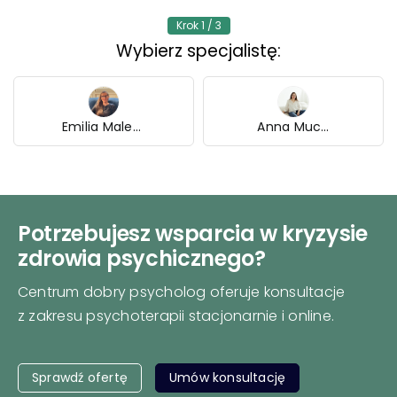
Krok 1 / 3
Wybierz specjalistę:
Emilia Malenta
Anna Mucha
Potrzebujesz wsparcia w kryzysie
zdrowia psychicznego?
Centrum dobry psycholog oferuje konsultacje
z zakresu psychoterapii stacjonarnie i online.
Sprawdź ofertę
Umów konsultację