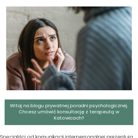
Pokaż
większy
obrazek
Witaj na blogu prywatnej poradni psychologicznej.
Chcesz umówić
konsultację z terapeutą w
Katowicach
?
Specjaliści od komunikacji interpersonalnej prezentują