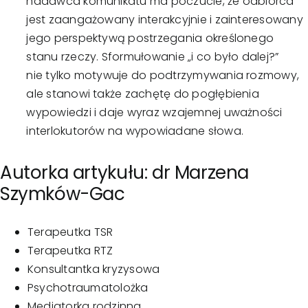
nadawca komunikatu ma poczucie, że odbiorca
jest zaangażowany interakcyjnie i zainteresowany
jego perspektywą postrzegania określonego
stanu rzeczy. Sformułowanie „i co było dalej?”
nie tylko motywuje do podtrzymywania rozmowy,
ale stanowi także zachętę do pogłębienia
wypowiedzi i daje wyraz wzajemnej uważności
interlokutorów na wypowiadane słowa.
Autorka artykułu: dr Marzena
Szymków-Gac
Terapeutka TSR
Terapeutka RTZ
Konsultantka kryzysowa
Psychotraumatolożka
Mediatorka rodzinna