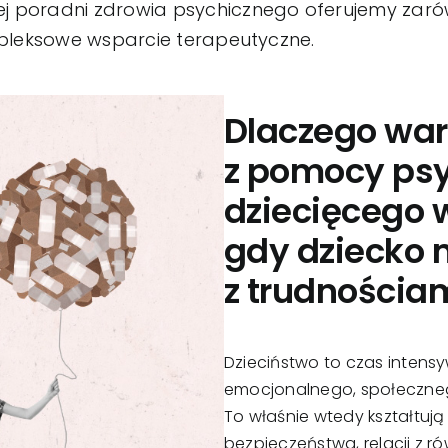
 poradni zdrowia psychicznego oferujemy zarów
mpleksowe wsparcie terapeutyczne.
Dlaczego war
z pomocy ps
dziecięcego 
gdy dziecko m
z trudnościa
Dzieciństwo to czas intens
emocjonalnego, społeczne
To właśnie wtedy kształtuj
bezpieczeństwa, relacji z ró