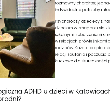
rozmowny charakter, jedna
indywidualne potrzeby mło
Psycholodzy dziecięcy z n
dzieciom w zmaganiu się z 
szkolnymi, zaburzeniami emo
w relacjach z rówieśnikami
rodziców. Każda terapia dz
relacji zaufania i poczucia
kluczowe dla skuteczności
giczna ADHD u dzieci w Katowicach
oradni?