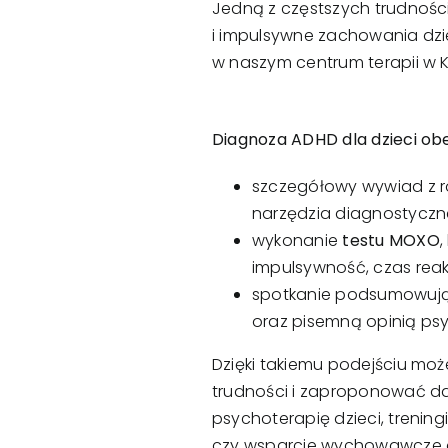
Jedną z częstszych trudności,
i impulsywne zachowania dzi
w naszym centrum terapii w 
Diagnoza ADHD dla dzieci obe
szczegółowy wywiad z r
narzędzia diagnostycz
wykonanie
testu MOXO
,
impulsywność, czas reak
spotkanie podsumowuj
oraz pisemną opinią ps
Dzięki takiemu podejściu moż
trudności i zaproponować dal
psychoterapię dzieci, trenin
czy wsparcie wychowawcze d