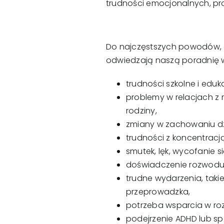
trudności emocjonalnych, pr
Do najczęstszych powodów, d
odwiedzają naszą poradnię w
trudności szkolne i eduk
problemy w relacjach z 
rodziny,
zmiany w zachowaniu dz
trudności z koncentracj
smutek, lęk, wycofanie s
doświadczenie rozwodu 
trudne wydarzenia, takie
przeprowadzka,
potrzeba wsparcia w r
podejrzenie ADHD lub s