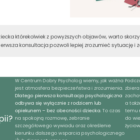
ziecka którekolwiek z powyższych objawów, warto skor
erwsza konsultacja pozwoli lepiej zrozumieć sytuację i 
W Centrum Dobry Psycholog wiemy, jak ważna
Podcz
jest atmosfera bezpieczeństwa i zrozumienia.
zbiera
Dlatego pierwsza konsultacja psychologiczna
zachow
odbywa się wyłącznie z rodzicem lub
a takż
opiekunem – bez obecności dziecka
. To czas
temu m
ii?
na spokojną rozmowę, zebranie
do wie
szczegółowego wywiadu oraz określenie
życiow
kierunku dalszego wsparcia psychologicznego