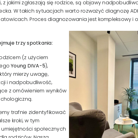
 z jakimi zgłaszają się rodzice, są objawy nadpobudliwo
ecka. W takich sytuacjach warto rozważyć diagnozę ADH
Katowicach. Proces diagnozowania jest kompleksowy i o
jmuje trzy spotkania:
odzicem (z użyciem
nego
Young DIVA-5
),
 który mierzy uwagę,
cji i nadpobudliwość,
ące z omówieniem wyników
ychologiczną.
emy trafnie zidentyfikować
sze kroki, w tym
gi umiejętności społecznych
la rodziców. Nasza