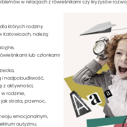
oblemów w relacjach z rówieśnikami czy kryzysów rozw
la których rodziny
 Katowicach, należą:
acyjne,
rówieśnikami lub członkami
iecka,
ą i nadpobudliwość,
ię z aktywności,
w rodzinie,
 jak strata, przemoc,
ozwoju emocjonalnym,
pektrum autyzmu.