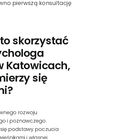
no pierwszą konsultację
to skorzystać
ychologa
w Katowicach,
ierzy się
mi?
ywnego rozwoju
go i poznawczego.
ą się podstawy poczucia
wieśnikami i własnej