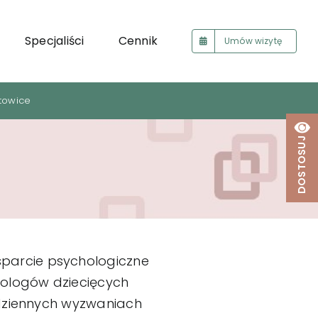
Specjaliści
Cennik
Umów wizytę
towice
DOSTOSUJ
parcie psychologiczne
hologów dziecięcych
odziennych wyzwaniach