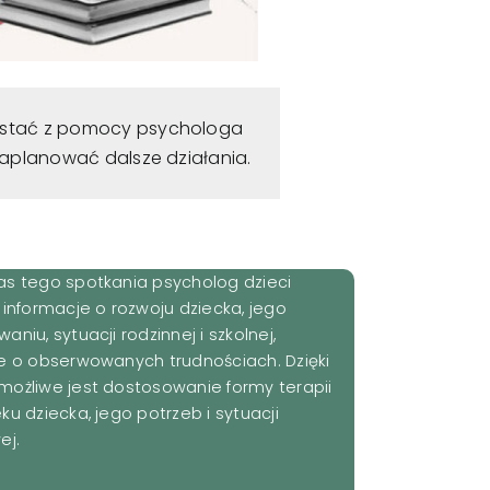
zystać z pomocy psychologa
zaplanować dalsze działania.
as tego spotkania psycholog dzieci
 informacje o rozwoju dziecka, jego
aniu, sytuacji rodzinnej i szkolnej,
e o obserwowanych trudnościach. Dzięki
ożliwe jest dostosowanie formy terapii
ku dziecka, jego potrzeb i sytuacji
ej.