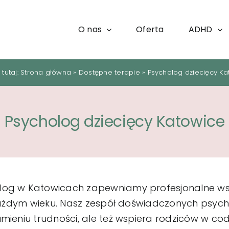
O nas
Oferta
ADHD
 tutaj:
Strona główna
»
Dostępne terapie
»
Psycholog dziecięcy Ka
Psycholog dziecięcy Katowice
log w Katowicach zapewniamy profesjonalne ws
 każdym wieku. Nasz zespół doświadczonych psyc
mieniu trudności, ale też wspiera rodziców w c