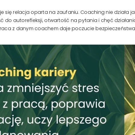
e się relacja oparta na zaufaniu. Coaching nie działa j
do autorefleksji, otwartość na pytania i chęć działania.
 praca z danym coachem daje poczucie bezpieczeństwa,