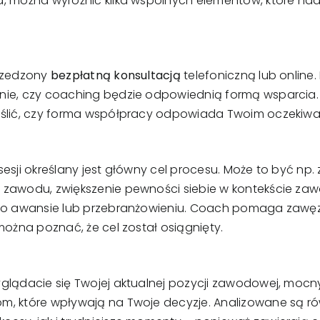
a, można wyróżnić kilka wspólnych elementów, które n
przedzony
bezpłatną konsultacją
telefoniczną lub online
nie, czy coaching będzie odpowiednią formą wsparcia. 
eślić, czy forma współpracy odpowiada Twoim oczekiw
esji określany jest główny cel procesu. Może to być np. 
 zawodu, zwiększenie pewności siebie w kontekście za
 o awansie lub przebranżowieniu. Coach pomaga zawęzić
można poznać, że cel został osiągnięty.
glądacie się Twojej aktualnej pozycji zawodowej, mocn
m, które wpływają na Twoje decyzje. Analizowane są ró