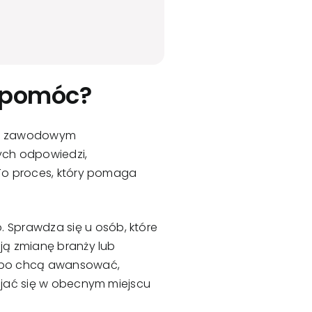
e pomóc?
oju zawodowym
ych odpowiedzi,
 To proces, który pomaga
Sprawdza się u osób, które
ają zmianę branży lub
albo chcą awansować,
wijać się w obecnym miejscu