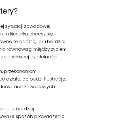
iery?
jej sytuacji zawodowej
akim kierunku chcesz się
wno te ogólne, jak i bardziej
enia równowagi między życiem
ia własnej działalności.
m, przekonaniom
działa, co budzi frustrację,
 w decyzjach zawodowych
rzebują bardziej
tosowuje sposób prowadzenia