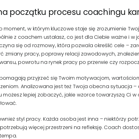
na początku procesu coachingu kar
o moment, w którym kluczowe staje się zrozumienie Two
ólnie z coachem ustalasz, co jest dla Ciebie ważne i w j
zyna się od rozmowy, która pozwala określić cele – zaró
ć zmiany pracy, poprawy relacji zawodowych, znalezi
su, powrotu na rynek pracy po przerwie czy rozpoczęc
e pomagają przyjrzeć się Twoim motywacjom, wartościo
iom. Analizowana jest też Twoja obecna sytuacja – co 
emu możesz lepiej zobaczyć, jakie wzorce towarzyszą Ci
ułować.
ównież styl pracy. Każda osoba jest inna – niektórzy pot
 potrzebują więcej przestrzeni na refleksję. Coach dos
 tempa.