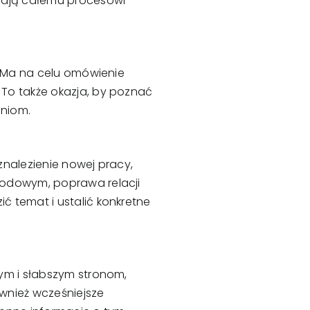
adają całemu procesowi
. Ma na celu omówienie
To także okazja, by poznać
aniom.
znalezienie nowej pracy,
wodowym, poprawa relacji
 temat i ustalić konkretne
ym i słabszym stronom,
wnież wcześniejsze