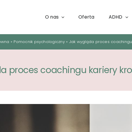
O nas
Oferta
ADHD
łówna
»
Pomocnik psychologiczny
»
Jak wygląda proces coachingu 
a proces coachingu kariery kro