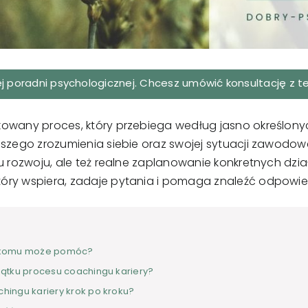
ej poradni psychologicznej. Chcesz umówić
konsultację z 
kowany proces, który przebiega według jasno określon
szego zrozumienia siebie oraz swojej sytuacji zawodowej
u rozwoju, ale też realne zaplanowanie konkretnych dzia
óry wspiera, zadaje pytania i pomaga znaleźć odpowie
 i komu może pomóc?
ątku procesu coachingu kariery?
hingu kariery krok po kroku?