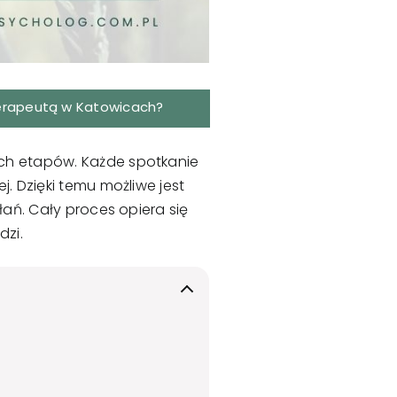
terapeutą w Katowicach
?
ych etapów. Każde spotkanie
. Dzięki temu możliwe jest
łań. Cały proces opiera się
dzi.