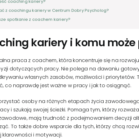
eść coaching kariery?
ać z coachingu kariery w Centrum Dobry Psycholog?
wsze spotkanie z coachem kariery?
ching kariery i komu moż
ualna praca z coachem, która koncentruje się na rozw
yzji dotyczących pracy. Nie polega na dawaniu gotow
odkrywaniu własnych zasobów, możliwości i priorytetów.
lić, co naprawdę jest ważne w pracy i jak to osiągnąć.
rzystać osoby na różnych etapach życia zawodowego. 
cy i szukają swojej ścieżki. Pomaga tym, którzy rozważ
e zawodowe, mają trudność z podejmowaniem decyzji 
ząć. To także dobre wsparcie dla tych, którzy chcą roz
j klarowności i motywacji.