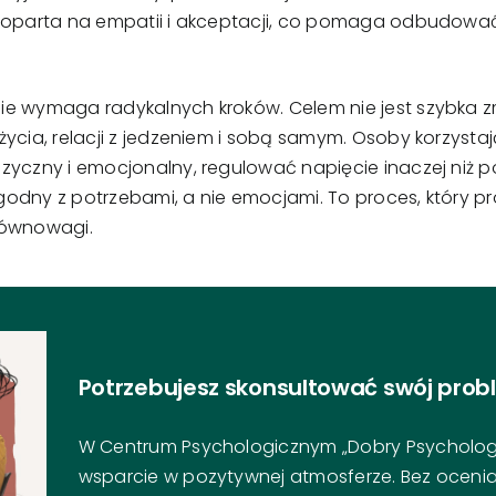
a oparta na empatii i akceptacji, co pomaga odbudować
e wymaga radykalnych kroków. Celem nie jest szybka zmi
życia, relacji z jedzeniem i sobą samym. Osoby korzyst
zyczny i emocjonalny, regulować napięcie inaczej niż po
odny z potrzebami, a nie emocjami. To proces, który pr
równowagi.
Potrzebujesz skonsultować swój prob
W Centrum Psychologicznym „Dobry Psycholog”
wsparcie w pozytywnej atmosferze. Bez ocenia