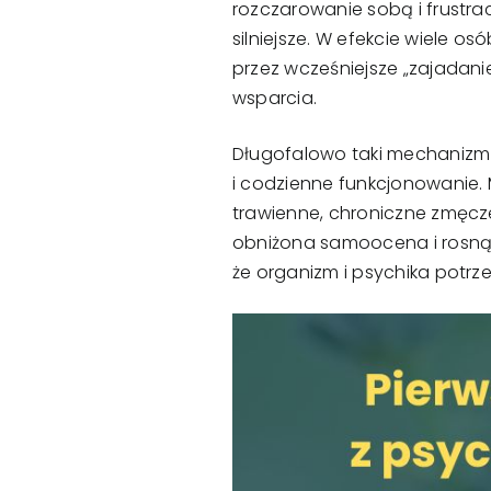
rozczarowanie sobą i frustrac
silniejsze. W efekcie wiele 
przez wcześniejsze „zajadani
wsparcia.
Długofalowo taki mechanizm w
i codzienne funkcjonowanie.
trawienne, chroniczne zmęcze
obniżona samoocena i rosnące 
że organizm i psychika potrz