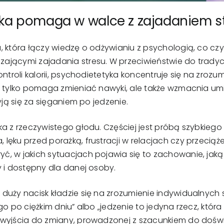
ka pomaga w walce z zajadaniem s
a, która łączy wiedzę o odżywianiu z psychologią, co czy
jącymi zajadania stresu. W przeciwieństwie do tradycyj
ontroli kalorii, psychodietetyka koncentruje się na zro
ie tylko pomaga zmieniać nawyki, ale także wzmacnia u
yją się za sięganiem po jedzenie.
a z rzeczywistego głodu. Częściej jest próbą szybkiego 
lęku przed porażką, frustracji w relacjach czy przecią
, w jakich sytuacjach pojawia się to zachowanie, jaką 
y i dostępny dla danej osoby.
duży nacisk kładzie się na zrozumienie indywidualnych
go po ciężkim dniu” albo „jedzenie to jedyna rzecz, która
 wyjścia do zmiany, prowadzonej z szacunkiem do doświ