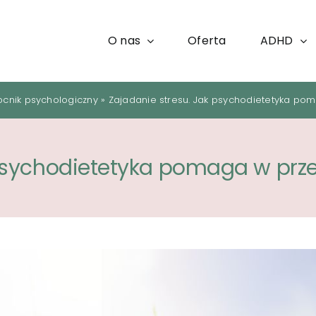
O nas
Oferta
ADHD
cnik psychologiczny
»
Zajadanie stresu. Jak psychodietetyka po
 psychodietetyka pomaga w prz