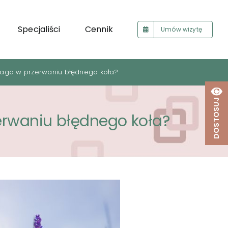
Specjaliści
Cennik
Umów wizytę
maga w przerwaniu błędnego koła?
DOSTOSUJ
erwaniu błędnego koła?