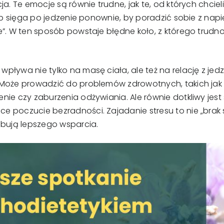
ja. Te emocje są równie trudne, jak te, od których chci
osób sięga po jedzenie ponownie, by poradzić sobie z n
e”. W ten sposób powstaje błędne koło, z którego trud
pływa nie tylko na masę ciała, ale też na relację z jed
 Może prowadzić do problemów zdrowotnych, takich jak
nie czy zaburzenia odżywiania. Ale równie dotkliwy jest
poczucie bezradności. Zajadanie stresu to nie „brak sil
ebują lepszego wsparcia.