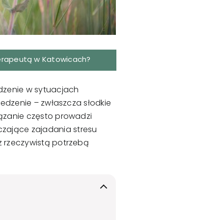
terapeutą w Katowicach
?
edzenie w sytuacjach
 jedzenie – zwłaszcza słodkie
iązanie często prowadzi
zające zajadania stresu
z rzeczywistą potrzebą