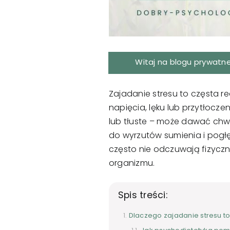
Witaj na blogu prywatn
Zajadanie stresu to częsta r
napięcia, lęku lub przytłocze
lub tłuste – może dawać chwi
do wyrzutów sumienia i pogł
często nie odczuwają fizyczn
organizmu.
Spis treści:
Dlaczego zajadanie stresu t