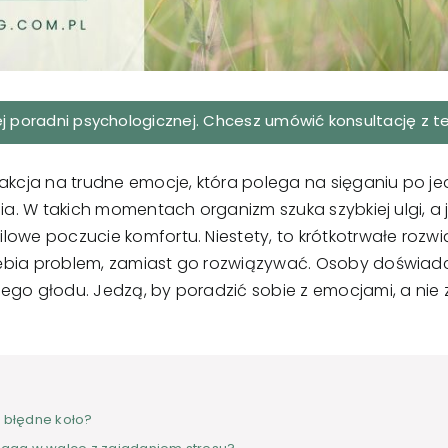
ej poradni psychologicznej. Chcesz umówić
konsultację z 
eakcja na trudne emocje, która polega na sięganiu po j
nia. W takich momentach organizm szuka szybkiej ulgi, a
lowe poczucie komfortu. Niestety, to krótkotrwałe rozw
ębia problem, zamiast go rozwiązywać. Osoby doświadc
ego głodu. Jedzą, by poradzić sobie z emocjami, a nie 
o błędne koło?