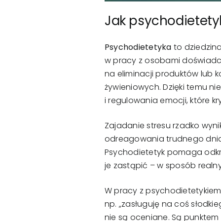
Jak psychodietety
Psychodietetyka
to dziedzin
w pracy z osobami doświadcza
na eliminacji produktów lub k
żywieniowych. Dzięki temu n
i regulowania emocji, które kr
Zajadanie stresu rzadko wynik
odreagowania trudnego dnia, 
Psychodietetyk pomaga odkryć
je zastąpić – w sposób realn
W pracy z psychodietetykiem 
np. „zasługuję na coś słodkie
nie są oceniane. Są punktem