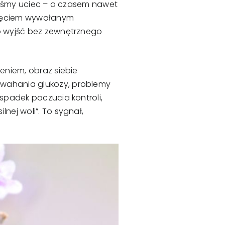
eliśmy uciec – a czasem nawet
apięciem wywołanym
no wyjść bez zewnętrznego
zeniem, obraz siebie
 wahania glukozy, problemy
 spadek poczucia kontroli,
nej woli”. To sygnał,