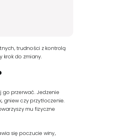
ych, trudności z kontrolą
 krok do zmiany.
?
ej go przerwać. Jedzenie
, gniew czy przytłoczenie.
towarzyszy mu fizyczne
awia się poczucie winy,