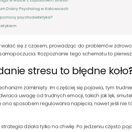
aga w walce z zajadaniem stresu?
rum Dobry Psycholog w Katowicach
z pomocy psychodietetyka?
tetykiem
rwalać się z czasem, prowadząc do problemów zdrowotn
samopoczucia. Rozpoznanie tego schematu to pierwszy
anie stresu to błędne koło
echanizm zamknięty. Im częściej się pojawia, tym trudni
odwraca uwagę od trudnych emocji, takich jak lęk, smutek
ę ono sposobem regulowania napięcia, nawet jeśli nie 
strategia działa tylko na chwilę. Po jedzeniu często poj